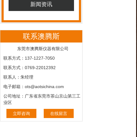
新闻资讯
联系澳腾斯
东莞市澳腾斯仪器有限公司
联系方式：137-1227-7050
联系方式：0769-22012392
联系人：朱经理
电子邮箱：ots@aotsichina.com
公司地址：广东省东莞市茶山京山第三工
业区
立即咨询
在线留言