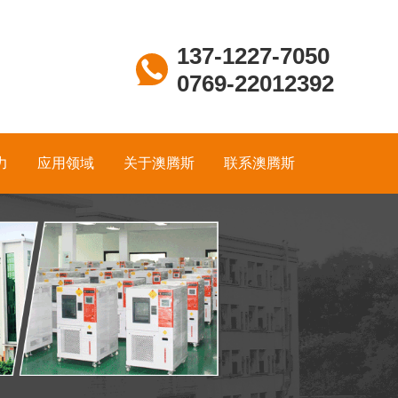
137-1227-7050
0769-22012392
力
应用领域
关于澳腾斯
联系澳腾斯