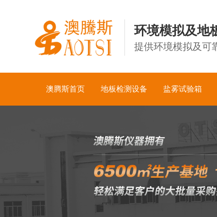
环境模拟及地
提供环境模拟及可
澳腾斯首页
地板检测设备
盐雾试验箱