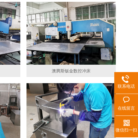
澳腾斯钣金数控冲床
联系电话
在线留言
微信扫一扫