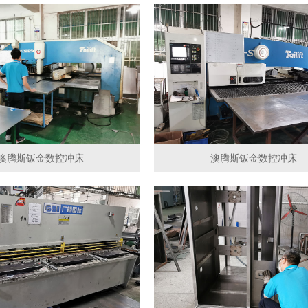
澳腾斯钣金数控冲床
澳腾斯钣金数控冲床