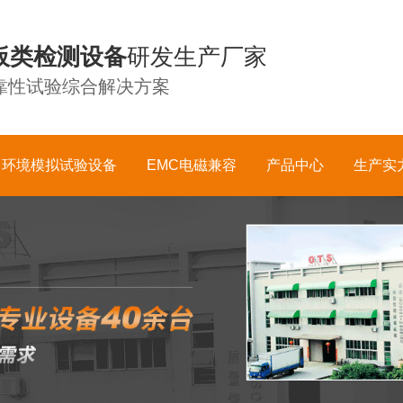
板类检测设备
研发生产厂家
靠性试验综合解决方案
环境模拟试验设备
EMC电磁兼容
产品中心
生产实