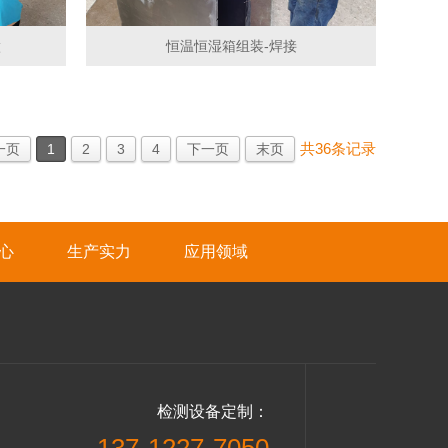
做
恒温恒湿箱组装-焊接
共
36
条记录
一页
1
2
3
4
下一页
末页
心
生产实力
应用领域
检测设备定制：