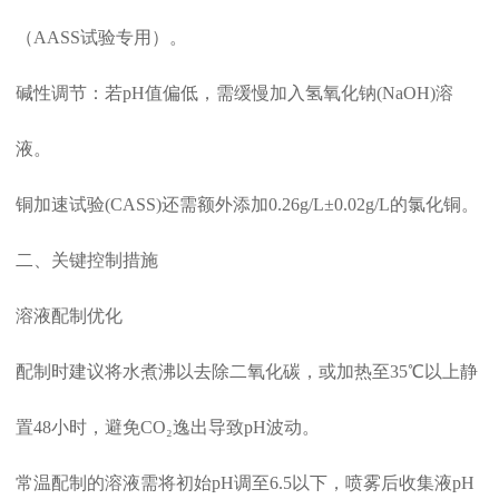
（AASS试验专用）。
碱性调节‌：若pH值偏低，需缓慢加入氢氧化钠(NaOH)溶
液。
铜加速试验(CASS)还需额外添加0.26g/L±0.02g/L的氯化铜。
二、关键控制措施
溶液配制优化‌
配制时建议将水煮沸以去除二氧化碳，或加热至35℃以上静
置48小时，避免CO₂逸出导致pH波动。
常温配制的溶液需将初始pH调至6.5以下，喷雾后收集液pH